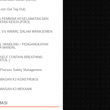
ock Out Tag Out)
IA PEMBINA KESELAMATAN DAN
TAN KERJA (P2K3)
C VS HIRARC DALAM MANAJEMEN
L HANDLING / PENGANGKATAN
A MANUAL
 SELF CONTAIN BREATHING
TUS )
 Process Safety Management
WASAN K3 KONSTRUKSI
WASAN K3 MEKANIK
MASI