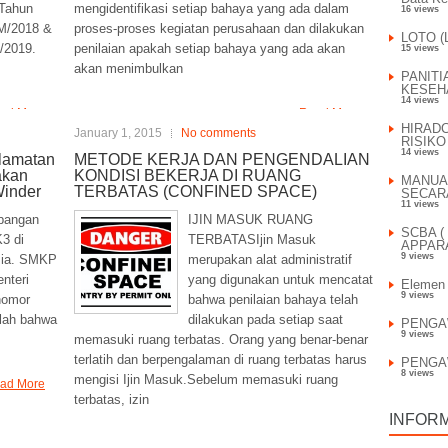
Tahun
mengidentifikasi setiap bahaya yang ada dalam
16 views
M/2018 &
proses-proses kegiatan perusahaan dan dilakukan
LOTO (L
/2019.
penilaian apakah setiap bahaya yang ada akan
15 views
akan menimbulkan
PANIT
KESEHA
14 views
ad More
Read More
HIRAD
January 1, 2015
No comments
RISIKO
14 views
lamatan
METODE KERJA DAN PENGENDALIAN
akan
KONDISI BEKERJA DI RUANG
MANUA
Winder
TERBATAS (CONFINED SPACE)
SECAR
11 views
bangan
IJIN MASUK RUANG
SCBA (
3 di
TERBATASIjin Masuk
APPARA
9 views
sia. SMKP
merupakan alat administratif
enteri
yang digunakan untuk mencatat
Elemen
9 views
nomor
bahwa penilaian bahaya telah
alah bahwa
dilakukan pada setiap saat
PENGA
9 views
memasuki ruang terbatas. Orang yang benar-benar
terlatih dan berpengalaman di ruang terbatas harus
PENGA
8 views
mengisi Ijin Masuk.Sebelum memasuki ruang
ad More
terbatas, izin
INFOR
Read More