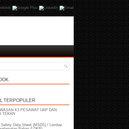
OOK
EL TERPOPULER
WASAN K3 PESAWAT UAP DAN
A TEKAN
l Safety Data Sheet (MSDS) / Lembar
selamatan Bahan (LDKB)