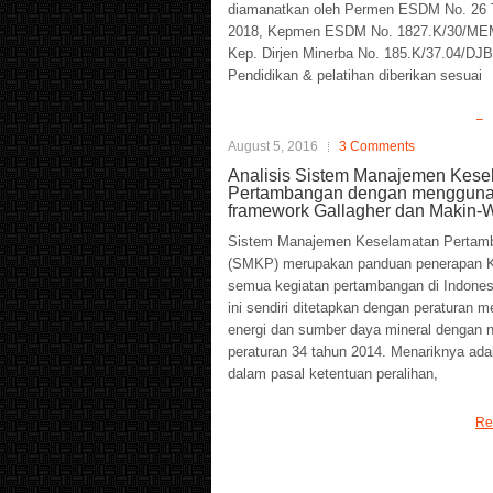
diamanatkan oleh Permen ESDM No. 26 
2018, Kepmen ESDM No. 1827.K/30/ME
Kep. Dirjen Minerba No. 185.K/37.04/DJB
Pendidikan & pelatihan diberikan sesuai
Re
August 5, 2016
3 Comments
Analisis Sistem Manajemen Kese
Pertambangan dengan menggun
framework Gallagher dan Makin-
Sistem Manajemen Keselamatan Pertam
(SMKP) merupakan panduan penerapan K
semua kegiatan pertambangan di Indone
ini sendiri ditetapkan dengan peraturan m
energi dan sumber daya mineral dengan 
peraturan 34 tahun 2014. Menariknya ad
dalam pasal ketentuan peralihan,
Re