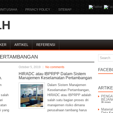
UNIT USAHA
PRIVACY POLICY
SITEMAP
LH
KER
ARTIKEL
REFERENSI
ERTAMBANGAN
October 5, 2019
No comments
FACEB
HIRADC atau IBPRPP Dalam Sistem
.
Manajemen Keselamatan Pertambangan
n
Dalam Sistem Manajemen
ARTIK
Keselamatan Pertambangan,
 salah
HIRADC atau IBPRPP adalah
PENGA
BEJAN
ri
salah satu bagian proses dri
36 views
atan
manajemen risiko dimana
Materia
i yang
perusahaan tambang harus
Data Ke