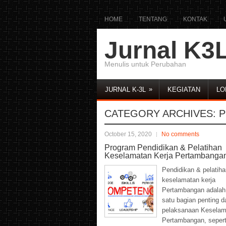
HOME
TENTANG
KONTAK
Jurnal K3
Menulis untuk Perubahan
»
JURNAL K-3L
KEGIATAN
LO
CATEGORY ARCHIVES:
P
October 15, 2020
No comments
Program Pendidikan & Pelatihan
Keselamatan Kerja Pertambangan
Pendidikan & pelatiha
keselamatan kerja
Pertambangan adalah
satu bagian penting da
pelaksanaan Keselam
Pertambangan, sepert